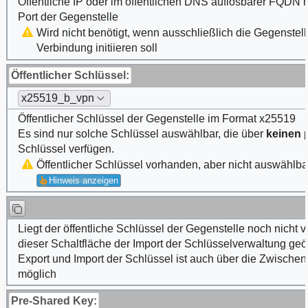
Öffentliche IP oder im öffentlichen DNS auflösbarer FQDN m
Port der Gegenstelle
Wird nicht benötigt, wenn ausschließlich die Gegenstell
Verbindung initiieren soll
Öffentlicher Schlüssel:
x25519_b_vpn
Öffentlicher Schlüssel der Gegenstelle im Format x25519
Es sind nur solche Schlüssel auswählbar, die über
keinen
p
Schlüssel verfügen.
Öffentlicher Schlüssel vorhanden, aber nicht auswählba
Hinweis anzeigen
Liegt der öffentliche Schlüssel der Gegenstelle noch nicht v
dieser Schaltfläche der Import der Schlüsselverwaltung geö
Export und Import der Schlüssel ist auch über die Zwische
möglich
Pre-Shared Key: