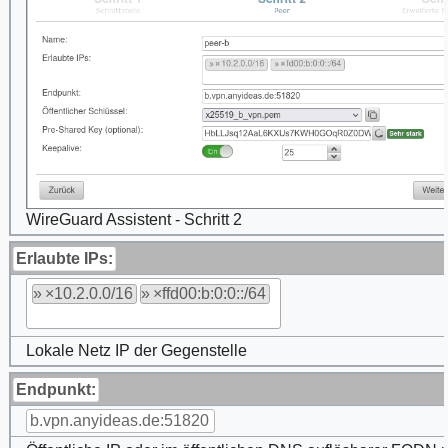
WireGuard Assistent - Schritt 2
Erlaubte IPs:
»
10.2.0.0/16
»
ffd00:b:0:0::/64
Lokale Netz IP der Gegenstelle
Endpunkt:
b.vpn.anyideas.de:51820