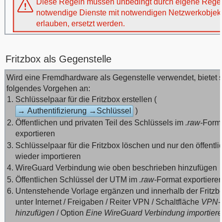
Diese Regeln müssen unbedingt durch eigene Regeln
notwendige Dienste mit notwendigen Netzwerkobjek
erlauben, ersetzt werden.
Fritzbox als Gegenstelle
Wird eine Fremdhardware als Gegenstelle verwendet, bietet 
folgendes Vorgehen an:
Schlüsselpaar für die Fritzbox erstellen (
→ Authentifizierung →Schlüssel
)
Öffentlichen und privaten Teil des Schlüssels im
.raw
-Form
exportieren
Schlüsselpaar für die Fritzbox löschen und nur den öffentli
wieder importieren
WireGuard Verbindung wie oben beschrieben hinzufügen
Öffentlichen Schlüssel der UTM im
.raw
-Format exportiere
Untenstehende Vorlage ergänzen und innerhalb der Fritzb
unter Internet / Freigaben / Reiter VPN / Schaltfläche
VPN-
hinzufügen
/ Option
Eine WireGuard Verbindung importier