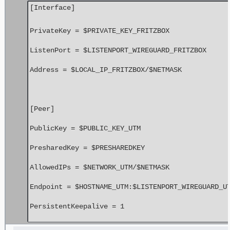
[Interface]
PrivateKey = $PRIVATE_KEY_FRITZBOX
ListenPort = $LISTENPORT_WIREGUARD_FRITZBOX
Address = $LOCAL_IP_FRITZBOX/$NETMASK
[Peer]
PublicKey = $PUBLIC_KEY_UTM
PresharedKey = $PRESHAREDKEY
AllowedIPs = $NETWORK_UTM/$NETMASK
Endpoint = $HOSTNAME_UTM:$LISTENPORT_WIREGUARD_U