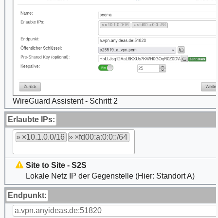
WireGuard Assistent - Schritt 2
Erlaubte IPs:
»
10.1.0.0/16
»
fd00:a:0:0::/64
Site to Site - S2S
Lokale Netz IP der Gegenstelle (Hier: Standort A)
Endpunkt:
a.vpn.anyideas.de:51820