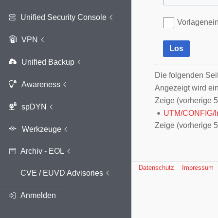
Unified Security Console
Vorlagenei
VPN
Los
Unified Backup
Die folgenden Sei
Awareness
Angezeigt wird ein
Zeige (
vorherige 
spDYN
UTM/CONFIG/Im
Zeige (
vorherige 
Archiv - EOL
Datenschutz
Impressum
CVE / EUVD Advisories
Anmelden