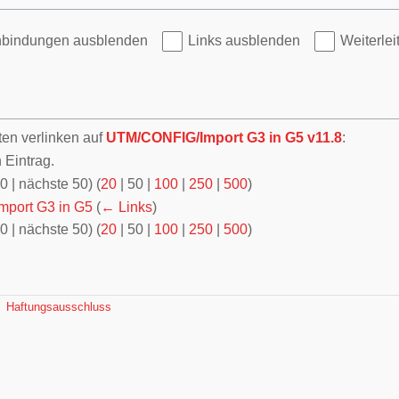
nbindungen ausblenden
Links ausblenden
Weiterle
ten verlinken auf
UTM/CONFIG/Import G3 in G5 v11.8
:
 Eintrag.
50
|
nächste 50
) (
20
|
50
|
100
|
250
|
500
)
port G3 in G5
(
← Links
)
50
|
nächste 50
) (
20
|
50
|
100
|
250
|
500
)
Haftungsausschluss