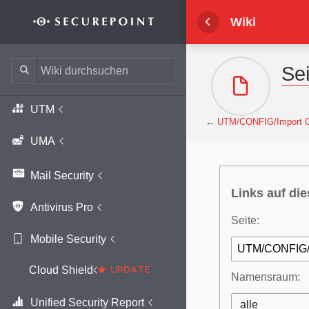
Wechseln zu:
Navigation
,
Suche
Wiki
Se
UTM
←
UTM/CONFIG/Import G
UMA
Mail Security
Links auf die
Antivirus Pro
Seite:
Mobile Security
Cloud Shield
Namensraum:
Unified Security Report
alle