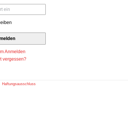
en
melden
eim Anmelden
t vergessen?
Haftungsausschluss