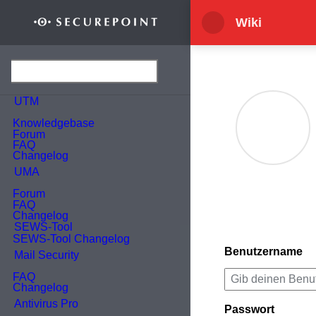
Wechseln zu:
Navigation
,
Suche
Wiki
UTM
UMA
Mail Security
Antivirus Pro
Benutzername
Mobile Security
Cloud Shield
Passwort