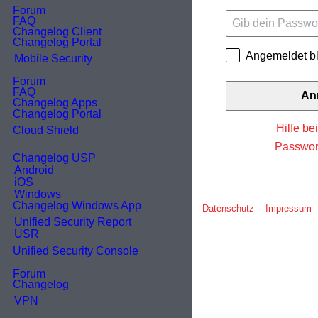
Unified Security Report
Angemeldet bleib
Unified Security Console
An
VPN
Hilfe b
Unified Backup
Passwor
Awareness
Datenschutz
Impressum
spDYN
Archiv - EOL
CVE / EUVD Advisories