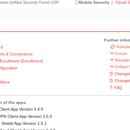
int Unified Security Portal USP:
Mobile Security
|
Cloud S
Further info
Youtub
rd
Forum
ts & Connections
Reseller
Enrollment
(Enrollment)
Unified 
figuration
Changelo
Changel
 More
FAQ
n of the apps
lient-App Version 3.4.0
PN Client-App Version 3.5.0
 Shield-App Version 1.5.1