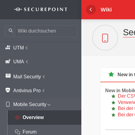
Wechseln zu:
Navigation
,
Suche
Wiki
Sec
UTM
UMA
New in 
Mail Security
Antivirus Pro
New in Mobi
Der CSV 
Verwendu
Mobile Security
Bei der 
Bei der 
Forum