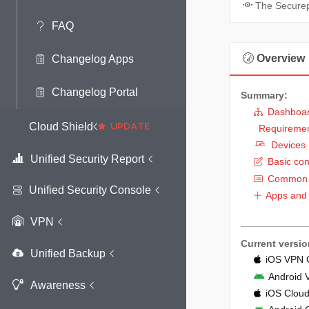
The Securepo
FAQ
Overview
Changelog Apps
Changelog Portal
Summary:
Dashboa
Cloud Shield
Requiremen
Devices 
Unified Security Report
Basic con
Common
Unified Security Console
Apps and
VPN
Current versio
Unified Backup
iOS VPN C
Android V
Awareness
iOS Cloud