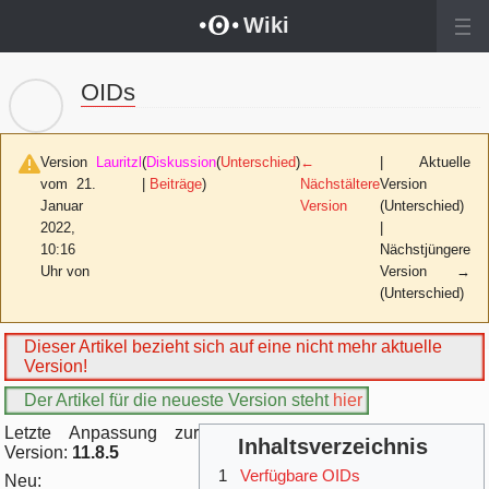
Wechseln zu:
Navigation
,
Suche
Wiki
OIDs
Version
Lauritzl
(
Diskussion
(
Unterschied
)
←
| Aktuelle
vom 21.
|
Beiträge
)
Nächstältere
Version
Januar
Version
(Unterschied)
2022,
|
10:16
Nächstjüngere
Uhr von
Version →
(Unterschied)
Dieser Artikel bezieht sich auf eine nicht mehr aktuelle
Version!
Der Artikel für die neueste Version steht
hier
Letzte Anpassung zur
Inhaltsverzeichnis
Version:
11.8.5
1
Verfügbare OIDs
Neu: