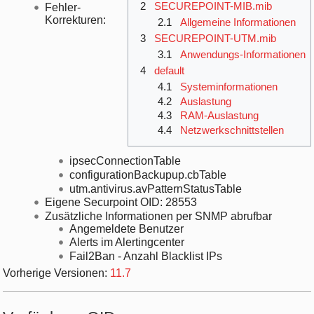
2
SECUREPOINT-MIB.mib
Fehler-
Korrekturen:
2.1
Allgemeine Informationen
3
SECUREPOINT-UTM.mib
3.1
Anwendungs-Informationen
4
default
4.1
Systeminformationen
4.2
Auslastung
4.3
RAM-Auslastung
4.4
Netzwerkschnittstellen
ipsecConnectionTable
configurationBackupup.cbTable
utm.antivirus.avPatternStatusTable
Eigene Securpoint OID: 28553
Zusätzliche Informationen per SNMP abrufbar
Angemeldete Benutzer
Alerts im Alertingcenter
Fail2Ban - Anzahl Blacklist IPs
Vorherige Versionen:
11.7
Verfügbare OIDs