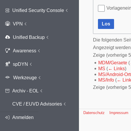
Vorlagenei
Unified Security Console
VPN
Los
Unified Backup
Die folgenden Sei
Angezeigt werden 
Awareness
Zeige (
vorherige 
MDM/Geraete
(
spDYN
MS
(
← Links
)
MS/Android-Ort
MS/Info
(
← Lin
Zeige (
vorherige 
Archiv - EOL
CVE / EUVD Advisories
Datenschutz
Impressum
Anmelden