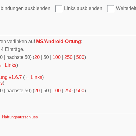
nbindungen ausblenden
Links ausblenden
Weiterle
ten verlinken auf
MS/Android-Ortung
:
4 Einträge.
50
|
nächste 50
) (
20
|
50
|
100
|
250
|
500
)
← Links
)
ung v1.6.7
(
← Links
)
ks
)
50
|
nächste 50
) (
20
|
50
|
100
|
250
|
500
)
Haftungsausschluss