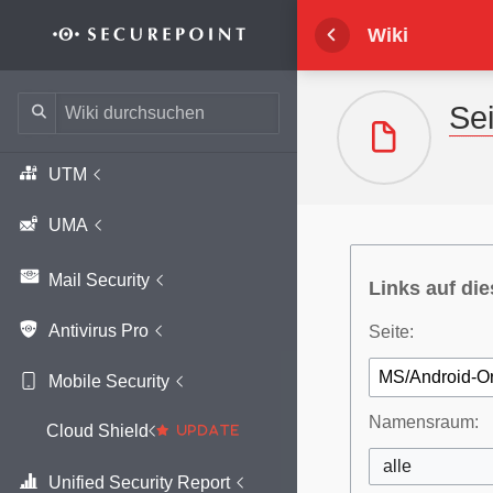
Wechseln zu:
Navigation
,
Suche
Wiki
Sei
UTM
UMA
Mail Security
Links auf die
Antivirus Pro
Seite:
Mobile Security
Namensraum:
Cloud Shield
alle
Unified Security Report