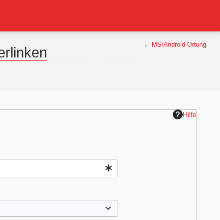
←
MS/Android-Ortung
erlinken
Hilfe