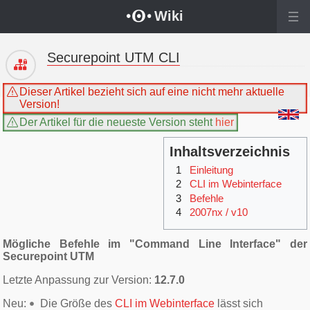
Wechseln zu:
Navigation
,
Suche
Wiki
Securepoint UTM CLI
Dieser Artikel bezieht sich auf eine nicht mehr aktuelle
Version!
Der Artikel für die neueste Version steht
hier
Inhaltsverzeichnis
1
Einleitung
2
CLI im Webinterface
3
Befehle
4
2007nx / v10
Mögliche Befehle im "Command Line Interface" der
Securepoint UTM
Letzte Anpassung zur Version:
12.7.0
Neu:
Die Größe des
CLI im Webinterface
lässt sich