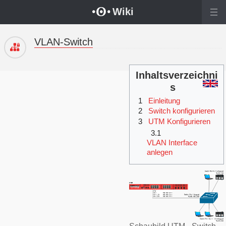
Wechseln zu:
Navigation
,
Suche
Wiki
VLAN-Switch
Inhaltsverzeichni
s
1
Einleitung
2
Switch konfigurieren
3
UTM Konfigurieren
3.1
VLAN Interface
anlegen